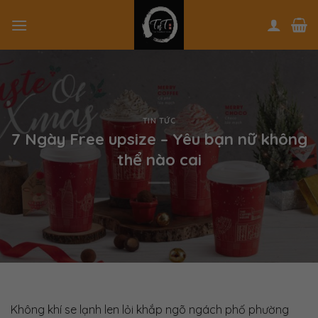
Skip
to
content
TIN TỨC
7 Ngày Free upsize – Yêu bạn nữ không
thể nào cai
Không khí se lạnh len lỏi khắp ngõ ngách phố phường