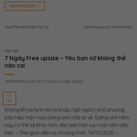
WEITERLESEN
→
Veröffentlicht am
Tin tức
Hinterlasse ein kommentar
TIN TỨC
7 Ngày Free upsize – Yêu bạn nữ không thể
nào cai
VERÖFFENTLICHT AM
17/10/2021
VON
ADMIN
17
Okt.
Không khí se lạnh len lỏi khắp ngõ ngách phố phường
báo hiệu một mùa Giáng sinh nữa lại về. Giáng sinh năm
nay có thể sẽ khác hơn, đặc biệt hơn sau một năm đặc
biệt. – Thời gian diễn ra chương trình: 19/10/2020 –