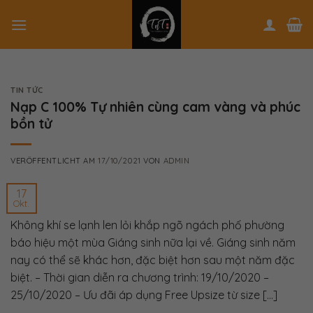
Skip
to
content
TIN TỨC
Nạp C 100% Tự nhiên cùng cam vàng và phúc
bồn tử
VERÖFFENTLICHT AM
17/10/2021
VON
ADMIN
17
Okt.
Không khí se lạnh len lỏi khắp ngõ ngách phố phường
báo hiệu một mùa Giáng sinh nữa lại về. Giáng sinh năm
nay có thể sẽ khác hơn, đặc biệt hơn sau một năm đặc
biệt. – Thời gian diễn ra chương trình: 19/10/2020 –
25/10/2020 – Ưu đãi áp dụng Free Upsize từ size […]